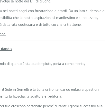
°
svolge la notte del 17
di giugno.
nei nostri sogni con frustrazione e ritardi. Da un lato ci riempie di
ibilità che le nostre aspirazioni si manifestino e si realizzino,
 della vita quotidiana e di tutto ciò che ci trattiene.
anno.
 Ifandis
conda di quanto è stato adempiuto, porta a compimento,
 il Sole in Gemelli e la Luna di fronte, dando enfasi a questioni
to, la filosofia, la scrittura e l’editoria.
nel tuo oroscopo personale perché durante i giorni successivi alla