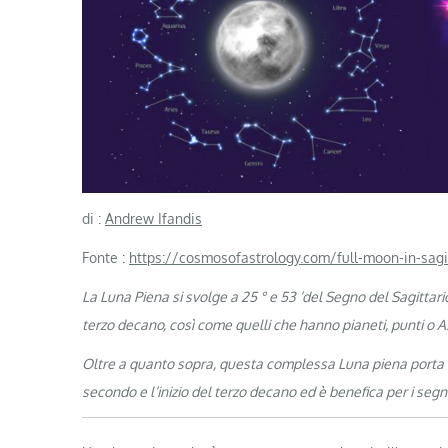
di :
Andrew Ifandis
Fonte :
https://cosmosofastrology.com/full-moon-in-sagi
La Luna Piena si svolge a 25 ° e 53 ‘del Segno del Sagittari
terzo decano, così come quelli che hanno pianeti, punti o A
Oltre a quanto sopra, questa complessa Luna piena porta dif
secondo e l’inizio del terzo decano ed è benefica per i segni