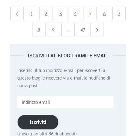
Paginazione
1
2
3
4
5
6
7
degli
8
9
…
47
articoli
ISCRIVITI AL BLOG TRAMITE EMAIL
Inserisci il tuo indirizzo e-mail per iscriverti a
questo blog, e ricevere via e-mail le notifiche di
nuovi post.
Indirizzo
email
Iscriviti
Unisciti ad altri 86 di abbonati