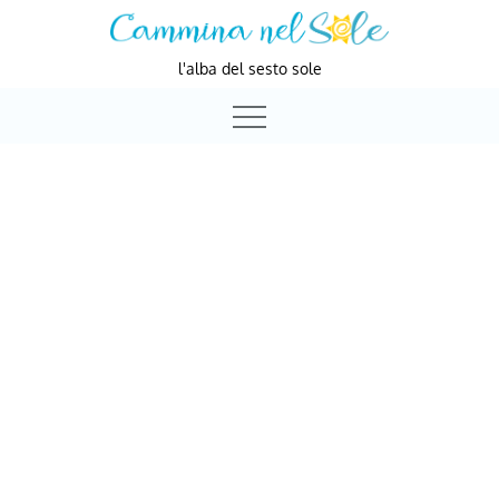
Skip
to
l'alba del sesto sole
content