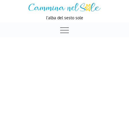
Skip
to
l'alba del sesto sole
content