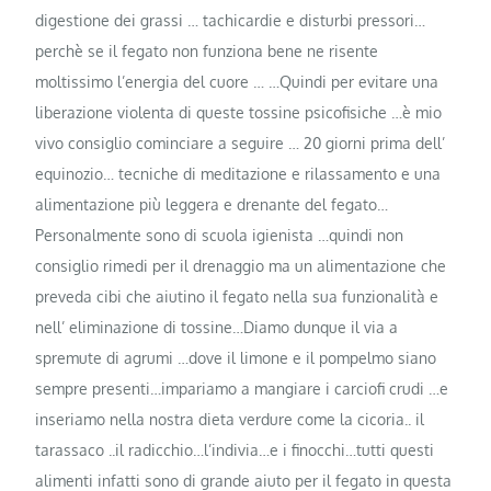
digestione dei grassi … tachicardie e disturbi pressori…
perchè se il fegato non funziona bene ne risente
moltissimo l’energia del cuore … …Quindi per evitare una
liberazione violenta di queste tossine psicofisiche …è mio
vivo consiglio cominciare a seguire … 20 giorni prima dell’
equinozio… tecniche di meditazione e rilassamento e una
alimentazione più leggera e drenante del fegato…
Personalmente sono di scuola igienista …quindi non
consiglio rimedi per il drenaggio ma un alimentazione che
preveda cibi che aiutino il fegato nella sua funzionalità e
nell’ eliminazione di tossine…Diamo dunque il via a
spremute di agrumi …dove il limone e il pompelmo siano
sempre presenti…impariamo a mangiare i carciofi crudi …e
inseriamo nella nostra dieta verdure come la cicoria.. il
tarassaco ..il radicchio…l’indivia…e i finocchi…tutti questi
alimenti infatti sono di grande aiuto per il fegato in questa