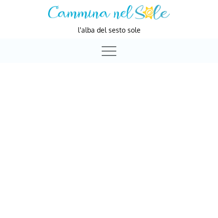
Skip
to
l'alba del sesto sole
content