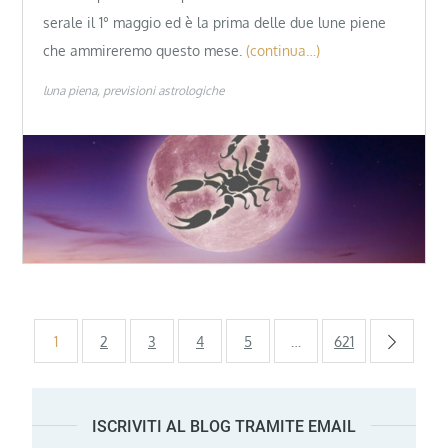
serale il 1° maggio ed è la prima delle due lune piene
che ammireremo questo mese.
(continua…)
luna piena
previsioni astrologiche
Paginazione
1
2
3
4
5
…
621
degli
ISCRIVITI AL BLOG TRAMITE EMAIL
articoli