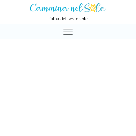
Skip
to
l'alba del sesto sole
content