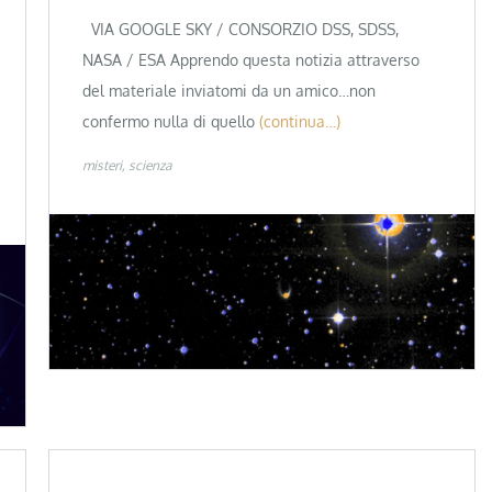
VIA GOOGLE SKY / CONSORZIO DSS, SDSS,
NASA / ESA Apprendo questa notizia attraverso
del materiale inviatomi da un amico…non
confermo nulla di quello
(continua…)
misteri
scienza