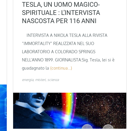
TESLA, UN UOMO MAGICO-
SPIRITUALE : L’INTERVISTA
NASCOSTA PER 116 ANNI
INTERVISTA A NIKOLA TESLA ALLA RIVISTA
“IMMORTALITY” REALIZZATA NEL SUO
LABORATORIO A COLORADO SPRINGS
NELL’ANNO 1899. GIORNALISTA:Sig. Tesla, lei si è
guadagnato la
(continua…)
energia
misteri
scienza