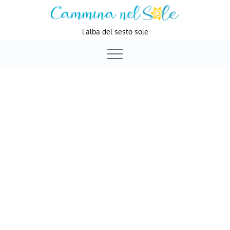
Skip
to
l'alba del sesto sole
content