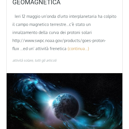
GEOMAGNETICA
Ieri 12 maggio un’onda d’urto interplanetaria ha colpito
il campo magnetico terrestre…c’è stato un
innalzamento della curva dei protoni solari
http://www.swpc.noaa.gov/products/goes-proton-
flux …ed un’ attività frenetica
(continua…)
attività solare
tutti gli articoli