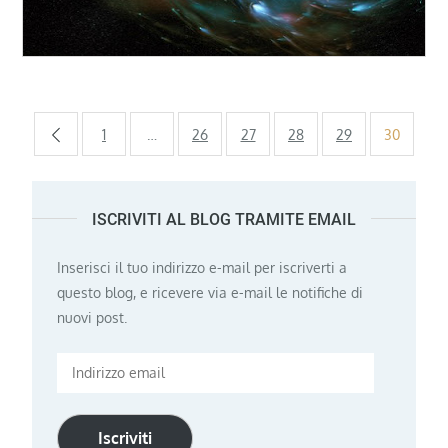
Paginazione
1
…
26
27
28
29
30
degli
ISCRIVITI AL BLOG TRAMITE EMAIL
articoli
Inserisci il tuo indirizzo e-mail per iscriverti a
questo blog, e ricevere via e-mail le notifiche di
nuovi post.
Indirizzo
email
Iscriviti