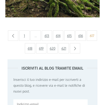
Paginazione
1
…
613
614
615
616
617
degli
618
619
620
621
articoli
ISCRIVITI AL BLOG TRAMITE EMAIL
Inserisci il tuo indirizzo e-mail per iscriverti a
questo blog, e ricevere via e-mail le notifiche di
nuovi post.
Indirizzo