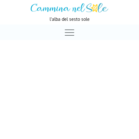
Skip
to
l'alba del sesto sole
content