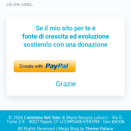
ciò che conta…
Se il mio sito per te è
fonte di crescita ed evoluzione
sostienilo con una donazione
Grazie
© 2026
Cammina Nel Sole
di Maria Rosaria Luliucci - Via G.
Tomo 2/E - 80127 Napoli CF LCCMRS60E47F839M - Dev
IOCOS
All Rights Reserved | Mega Blog by
Theme Palace