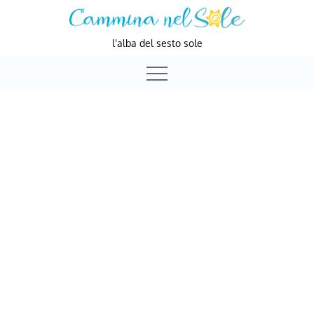
Skip
to
l'alba del sesto sole
content