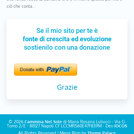
ciò che conta…
Se il mio sito per te è
fonte di crescita ed evoluzione
sostienilo con una donazione
Grazie
© 2026
Cammina Nel Sole
di Maria Rosaria Luliucci - Via G.
Tomo 2/E - 80127 Napoli CF LCCMRS60E47F839M - Dev
IOCOS
All Rights Reserved | Mega Blog by
Theme Palace