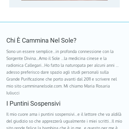
Chi È Cammina Nel Sole?
Sono un essere semplice…in profonda connessione con la
Sorgente Divina…Amo il Sole …la medicina cinese e la
radionica Callegari…Ho fatto la naturopata per alcuni anni …
adesso preferisco dare spazio agli studi personali sulla
Grande Purificazione che porto avanti dal 2011 e scrivere nel
mio sito camminanelsole.com. Mi chiamo Maria Rosaria
Iuliucci
I Puntini Sospensivi
Il mio cuore ama i puntini sospensivi…e il lettore che va aldilà
del giudizio so che apprezzerà ugualmente i miei scritti…Il mio
sito rende felice la bambina che è in me…e questo per me è