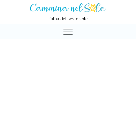
Skip
to
l'alba del sesto sole
content