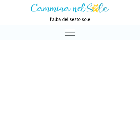
Skip
to
l'alba del sesto sole
content