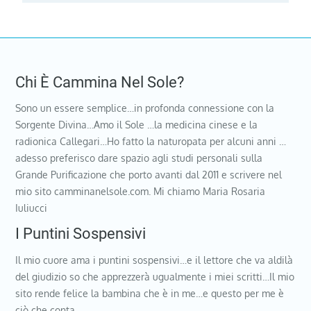
Chi È Cammina Nel Sole?
Sono un essere semplice…in profonda connessione con la
Sorgente Divina…Amo il Sole …la medicina cinese e la
radionica Callegari…Ho fatto la naturopata per alcuni anni …
adesso preferisco dare spazio agli studi personali sulla
Grande Purificazione che porto avanti dal 2011 e scrivere nel
mio sito camminanelsole.com. Mi chiamo Maria Rosaria
Iuliucci
I Puntini Sospensivi
Il mio cuore ama i puntini sospensivi…e il lettore che va aldilà
del giudizio so che apprezzerà ugualmente i miei scritti…Il mio
sito rende felice la bambina che è in me…e questo per me è
ciò che conta…