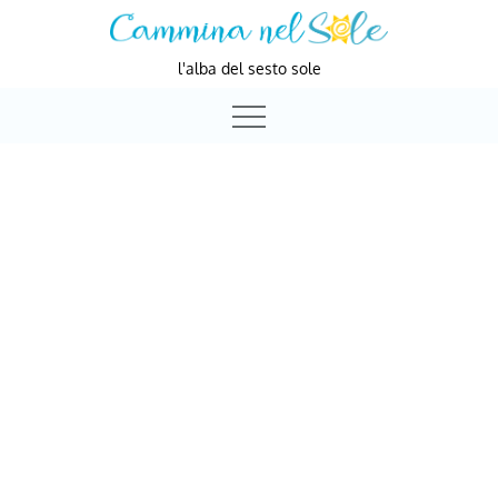
Skip
to
l'alba del sesto sole
content