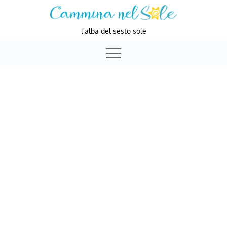
Skip
to
l'alba del sesto sole
content