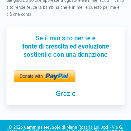
del giudizio so che apprezzerà ugualmente i miei scritti…Il mio
sito rende felice la bambina che è in me…e questo per me è
ciò che conta…
Se il mio sito per te è
fonte di crescita ed evoluzione
sostienilo con una donazione
Grazie
© 2026
Cammina Nel Sole
di Maria Rosaria Luliucci - Via G.