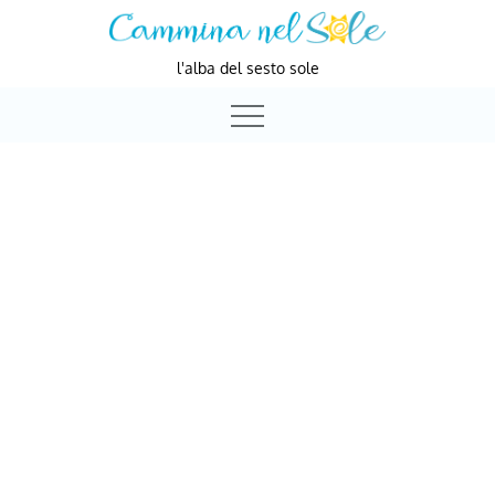
Skip
to
l'alba del sesto sole
content