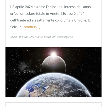
L’8 aprile 2024 avremo l’eclissi più intensa dell’anno:
un’eclissi solare totale in Ariete. L’Eclissi è a 19°
dell’Ariete ed è esattamente congiunta a Chirone. Il
Sole, la
(continua…)
eclissi di sole
luna nuova
previsioni astrologiche