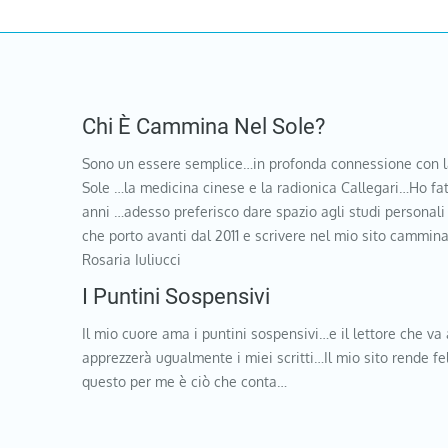
Chi È Cammina Nel Sole?
Sono un essere semplice…in profonda connessione con l
Sole …la medicina cinese e la radionica Callegari…Ho fat
anni …adesso preferisco dare spazio agli studi personali
che porto avanti dal 2011 e scrivere nel mio sito cammi
Rosaria Iuliucci
I Puntini Sospensivi
Il mio cuore ama i puntini sospensivi…e il lettore che va 
apprezzerà ugualmente i miei scritti…Il mio sito rende f
questo per me è ciò che conta…