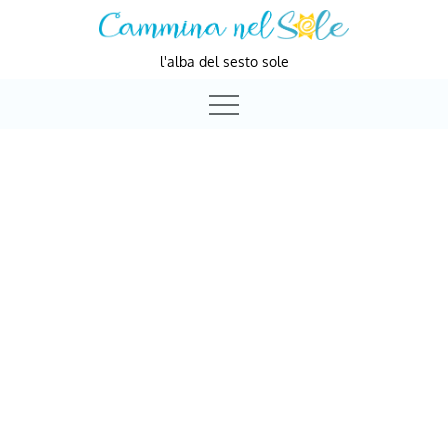
Skip
to
l'alba del sesto sole
content