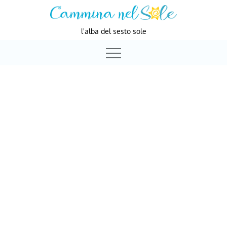
Skip
to
l'alba del sesto sole
content