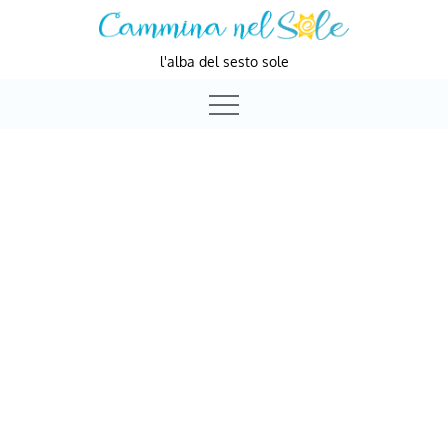
Skip
to
l'alba del sesto sole
content