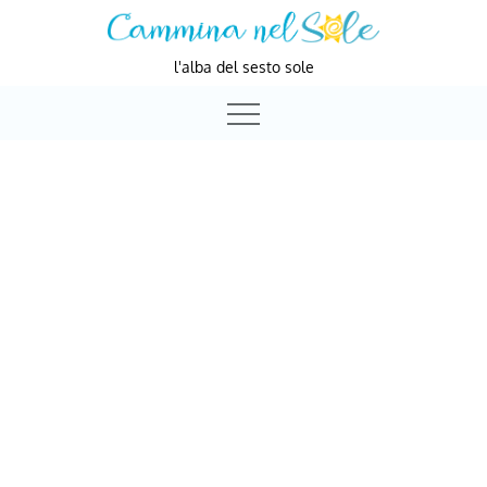
Skip
to
l'alba del sesto sole
content