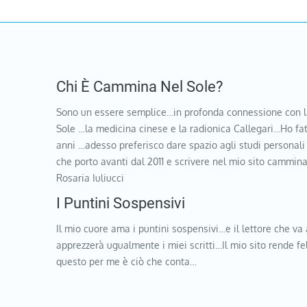
Chi È Cammina Nel Sole?
Sono un essere semplice…in profonda connessione con l
Sole …la medicina cinese e la radionica Callegari…Ho fat
anni …adesso preferisco dare spazio agli studi personali
che porto avanti dal 2011 e scrivere nel mio sito cammi
Rosaria Iuliucci
I Puntini Sospensivi
Il mio cuore ama i puntini sospensivi…e il lettore che va 
apprezzerà ugualmente i miei scritti…Il mio sito rende f
questo per me è ciò che conta…