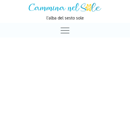
Skip
to
l'alba del sesto sole
content