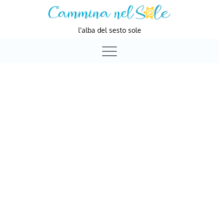
Skip
to
l'alba del sesto sole
content