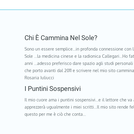
Chi È Cammina Nel Sole?
Sono un essere semplice…in profonda connessione con l
Sole …la medicina cinese e la radionica Callegari…Ho fat
anni …adesso preferisco dare spazio agli studi personali
che porto avanti dal 2011 e scrivere nel mio sito cammi
Rosaria Iuliucci
I Puntini Sospensivi
Il mio cuore ama i puntini sospensivi…e il lettore che va 
apprezzerà ugualmente i miei scritti…Il mio sito rende f
questo per me è ciò che conta…