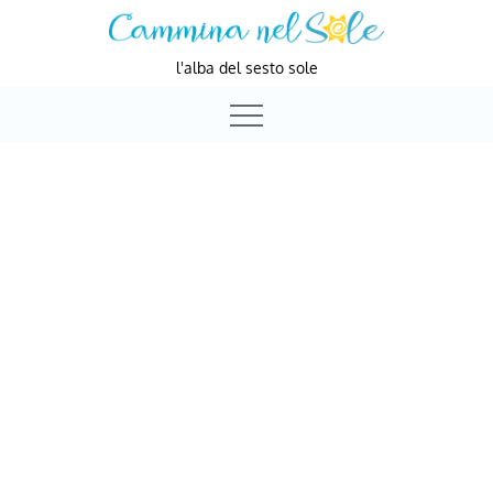
Skip
to
l'alba del sesto sole
content