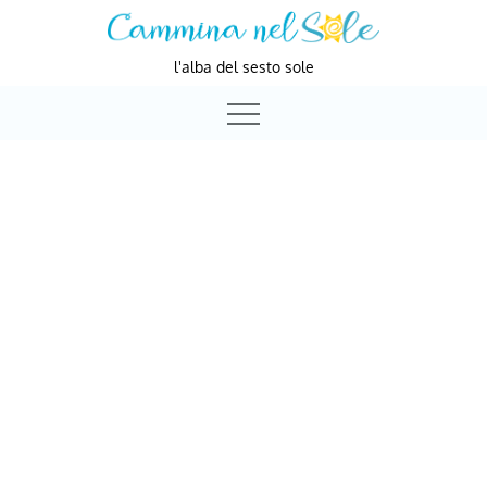
Skip
to
l'alba del sesto sole
content