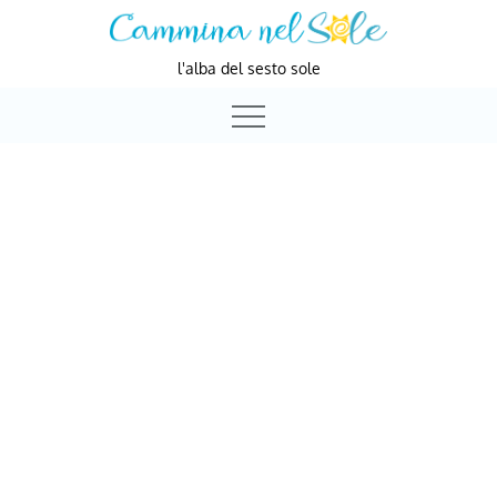
Skip
to
l'alba del sesto sole
content