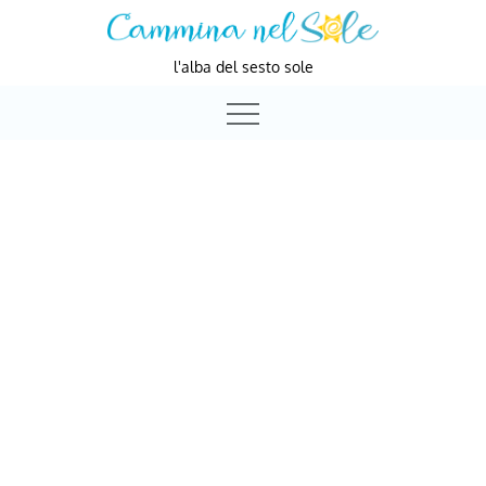
Skip
to
l'alba del sesto sole
content