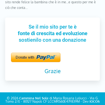
sito rende felice la bambina che è in me…e questo per me è
ciò che conta…
Se il mio sito per te è
fonte di crescita ed evoluzione
sostienilo con una donazione
Grazie
© 2026
Cammina Nel Sole
di Maria Rosaria Luliucci - Via G.
Tomo 2/E - 80127 Napoli CF LCCMRS60E47F839M - Dev
IOCOS