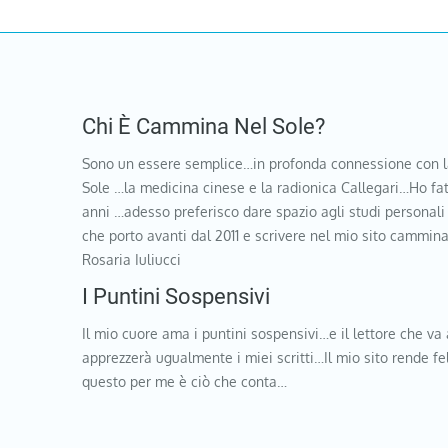
Chi È Cammina Nel Sole?
Sono un essere semplice…in profonda connessione con l
Sole …la medicina cinese e la radionica Callegari…Ho fat
anni …adesso preferisco dare spazio agli studi personali
che porto avanti dal 2011 e scrivere nel mio sito cammi
Rosaria Iuliucci
I Puntini Sospensivi
Il mio cuore ama i puntini sospensivi…e il lettore che va 
apprezzerà ugualmente i miei scritti…Il mio sito rende f
questo per me è ciò che conta…