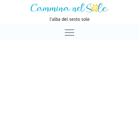
Skip
to
l'alba del sesto sole
content