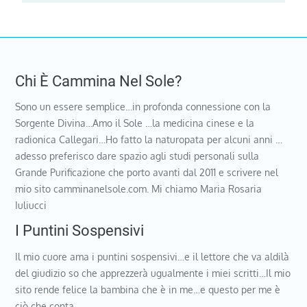
Chi È Cammina Nel Sole?
Sono un essere semplice…in profonda connessione con la
Sorgente Divina…Amo il Sole …la medicina cinese e la
radionica Callegari…Ho fatto la naturopata per alcuni anni …
adesso preferisco dare spazio agli studi personali sulla
Grande Purificazione che porto avanti dal 2011 e scrivere nel
mio sito camminanelsole.com. Mi chiamo Maria Rosaria
Iuliucci
I Puntini Sospensivi
Il mio cuore ama i puntini sospensivi…e il lettore che va aldilà
del giudizio so che apprezzerà ugualmente i miei scritti…Il mio
sito rende felice la bambina che è in me…e questo per me è
ciò che conta…