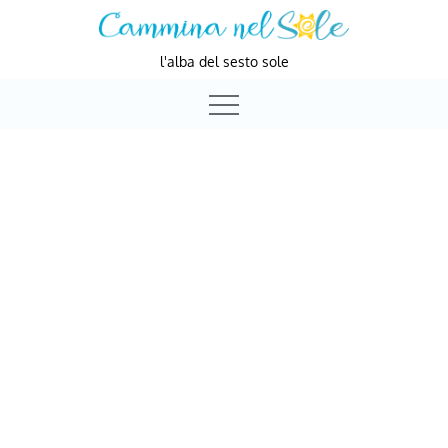
Skip
to
l'alba del sesto sole
content