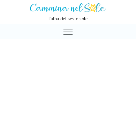
Skip
to
l'alba del sesto sole
content