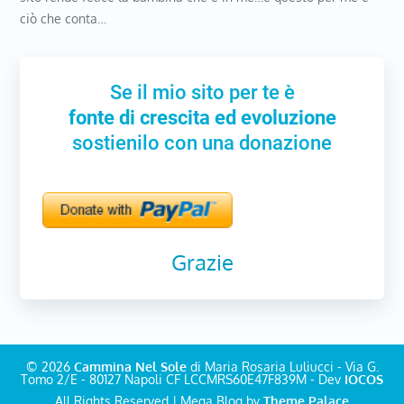
ciò che conta…
Se il mio sito per te è
fonte di crescita ed evoluzione
sostienilo con una donazione
Grazie
© 2026
Cammina Nel Sole
di Maria Rosaria Luliucci - Via G.
Tomo 2/E - 80127 Napoli CF LCCMRS60E47F839M - Dev
IOCOS
All Rights Reserved | Mega Blog by
Theme Palace