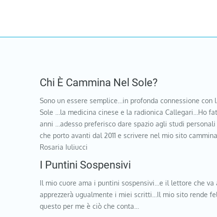
Chi È Cammina Nel Sole?
Sono un essere semplice…in profonda connessione con l
Sole …la medicina cinese e la radionica Callegari…Ho fat
anni …adesso preferisco dare spazio agli studi personali
che porto avanti dal 2011 e scrivere nel mio sito cammi
Rosaria Iuliucci
I Puntini Sospensivi
Il mio cuore ama i puntini sospensivi…e il lettore che va 
apprezzerà ugualmente i miei scritti…Il mio sito rende f
questo per me è ciò che conta…