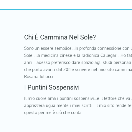
Chi È Cammina Nel Sole?
Sono un essere semplice…in profonda connessione con l
Sole …la medicina cinese e la radionica Callegari…Ho fat
anni …adesso preferisco dare spazio agli studi personali
che porto avanti dal 2011 e scrivere nel mio sito cammi
Rosaria Iuliucci
I Puntini Sospensivi
Il mio cuore ama i puntini sospensivi…e il lettore che va 
apprezzerà ugualmente i miei scritti…Il mio sito rende f
questo per me è ciò che conta…