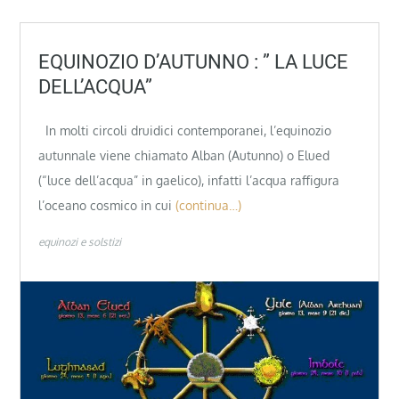
EQUINOZIO D’AUTUNNO : ” LA LUCE
DELL’ACQUA”
In molti circoli druidici contemporanei, l’equinozio
autunnale viene chiamato Alban (Autunno) o Elued
(“luce dell’acqua” in gaelico), infatti l’acqua raffigura
l’oceano cosmico in cui
(continua…)
equinozi e solstizi