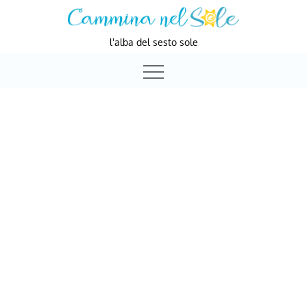
Skip
to
l'alba del sesto sole
content