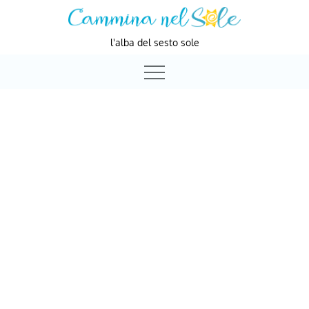
Skip
to
l'alba del sesto sole
content