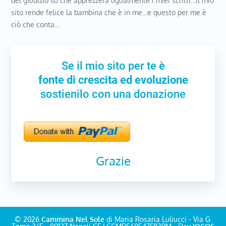
del giudizio so che apprezzerà ugualmente i miei scritti…Il mio
sito rende felice la bambina che è in me…e questo per me è
ciò che conta…
Se il mio sito per te è
fonte di crescita ed evoluzione
sostienilo con una donazione
Grazie
© 2026
Cammina Nel Sole
di Maria Rosaria Luliucci - Via G.