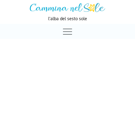
Skip
to
l'alba del sesto sole
content