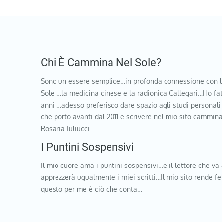
Chi È Cammina Nel Sole?
Sono un essere semplice…in profonda connessione con l
Sole …la medicina cinese e la radionica Callegari…Ho fat
anni …adesso preferisco dare spazio agli studi personali
che porto avanti dal 2011 e scrivere nel mio sito cammi
Rosaria Iuliucci
I Puntini Sospensivi
Il mio cuore ama i puntini sospensivi…e il lettore che va 
apprezzerà ugualmente i miei scritti…Il mio sito rende f
questo per me è ciò che conta…