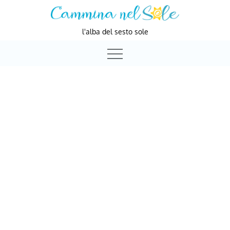
Skip
to
l'alba del sesto sole
content