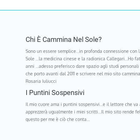
Chi È Cammina Nel Sole?
Sono un essere semplice…in profonda connessione con l
Sole …la medicina cinese e la radionica Callegari…Ho fat
anni …adesso preferisco dare spazio agli studi personali
che porto avanti dal 2011 e scrivere nel mio sito cammi
Rosaria Iuliucci
I Puntini Sospensivi
Il mio cuore ama i puntini sospensivi…e il lettore che va 
apprezzerà ugualmente i miei scritti…Il mio sito rende f
questo per me è ciò che conta…