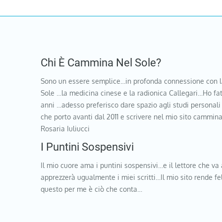
Chi È Cammina Nel Sole?
Sono un essere semplice…in profonda connessione con l
Sole …la medicina cinese e la radionica Callegari…Ho fat
anni …adesso preferisco dare spazio agli studi personali
che porto avanti dal 2011 e scrivere nel mio sito cammi
Rosaria Iuliucci
I Puntini Sospensivi
Il mio cuore ama i puntini sospensivi…e il lettore che va 
apprezzerà ugualmente i miei scritti…Il mio sito rende f
questo per me è ciò che conta…