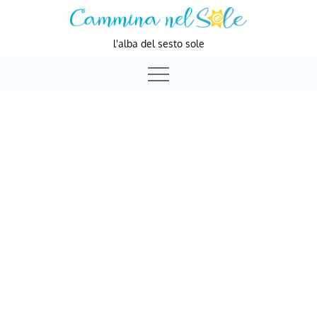
Skip
to
l'alba del sesto sole
content