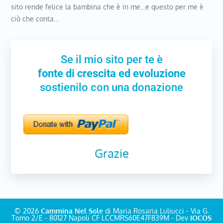
sito rende felice la bambina che è in me…e questo per me è
ciò che conta…
Se il mio sito per te è
fonte di crescita ed evoluzione
sostienilo con una donazione
Grazie
© 2026
Cammina Nel Sole
di Maria Rosaria Luliucci - Via G.
Tomo 2/E - 80127 Napoli CF LCCMRS60E47F839M - Dev
IOCOS