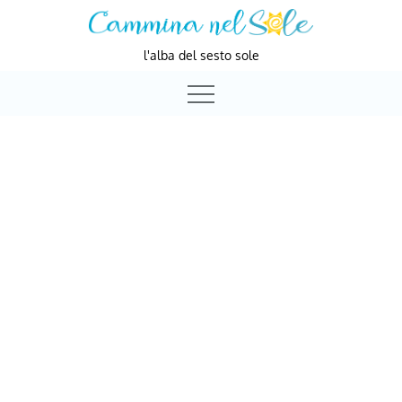
Skip
to
l'alba del sesto sole
content