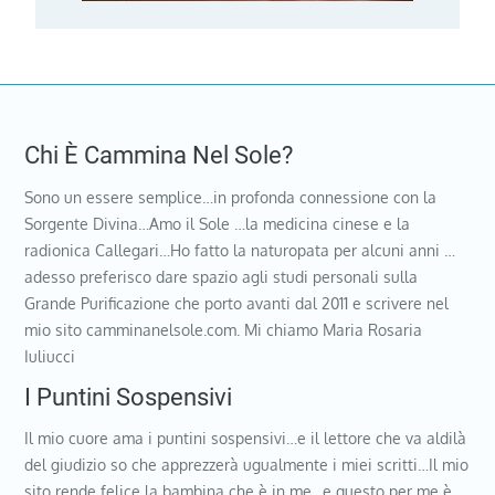
Chi È Cammina Nel Sole?
Sono un essere semplice…in profonda connessione con la
Sorgente Divina…Amo il Sole …la medicina cinese e la
radionica Callegari…Ho fatto la naturopata per alcuni anni …
adesso preferisco dare spazio agli studi personali sulla
Grande Purificazione che porto avanti dal 2011 e scrivere nel
mio sito camminanelsole.com. Mi chiamo Maria Rosaria
Iuliucci
I Puntini Sospensivi
Il mio cuore ama i puntini sospensivi…e il lettore che va aldilà
del giudizio so che apprezzerà ugualmente i miei scritti…Il mio
sito rende felice la bambina che è in me…e questo per me è