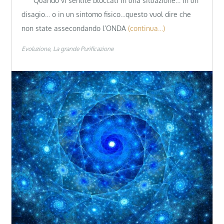
Quando vi sentite bloccati in una situazione… in un
disagio… o in un sintomo fisico…questo vuol dire che
non state assecondando l’ONDA
(continua…)
Evoluzione
La grande Purificazione