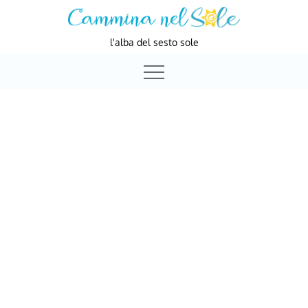
Skip
to
l'alba del sesto sole
content