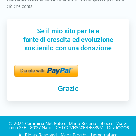
ciò che conta…
Se il mio sito per te è
fonte di crescita ed evoluzione
sostienilo con una donazione
Grazie
© 2026
Cammina Nel Sole
di Maria Rosaria Luliucci - Via G.
Tomo 2/E - 80127 Napoli CF LCCMRS60E47F839M - Dev
IOCOS
All Rights Reserved | Mega Blog by
Theme Palace