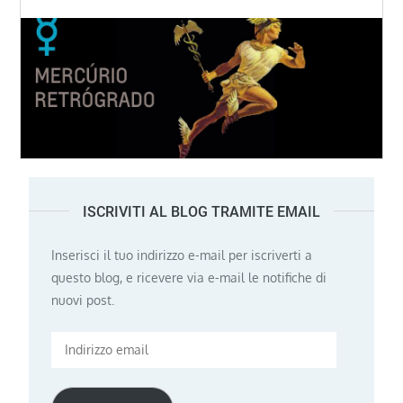
ISCRIVITI AL BLOG TRAMITE EMAIL
Inserisci il tuo indirizzo e-mail per iscriverti a
questo blog, e ricevere via e-mail le notifiche di
nuovi post.
Indirizzo
email