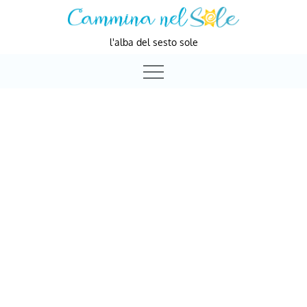
Skip
to
l'alba del sesto sole
content