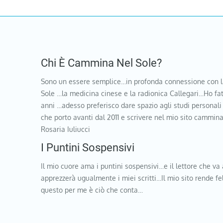
Chi È Cammina Nel Sole?
Sono un essere semplice…in profonda connessione con l
Sole …la medicina cinese e la radionica Callegari…Ho fat
anni …adesso preferisco dare spazio agli studi personali
che porto avanti dal 2011 e scrivere nel mio sito cammi
Rosaria Iuliucci
I Puntini Sospensivi
Il mio cuore ama i puntini sospensivi…e il lettore che va 
apprezzerà ugualmente i miei scritti…Il mio sito rende f
questo per me è ciò che conta…