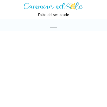
Skip
to
l'alba del sesto sole
content