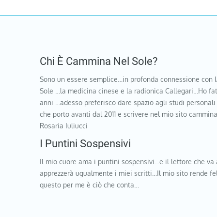
Chi È Cammina Nel Sole?
Sono un essere semplice…in profonda connessione con l
Sole …la medicina cinese e la radionica Callegari…Ho fat
anni …adesso preferisco dare spazio agli studi personali
che porto avanti dal 2011 e scrivere nel mio sito cammi
Rosaria Iuliucci
I Puntini Sospensivi
Il mio cuore ama i puntini sospensivi…e il lettore che va 
apprezzerà ugualmente i miei scritti…Il mio sito rende f
questo per me è ciò che conta…